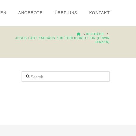
IEN
ANGEBOTE
ÜBER UNS
KONTAKT
HOME
BEITRÄGE
JESUS LÄDT ZACHÄUS ZUR EHRLICHKEIT EIN (ERWIN
JANZEN)
Search